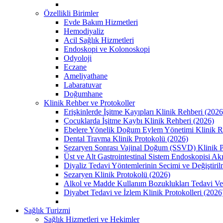
Özellikli Birimler
Evde Bakım Hizmetleri
Hemodiyaliz
Acil Sağlık Hizmetleri
Endoskopi ve Kolonoskopi
Odyoloji
Eczane
Ameliyathane
Labaratuvar
Doğumhane
Klinik Rehber ve Protokoller
Erişkinlerde İşitme Kayıpları Klinik Rehberi (2026
Çocuklarda İşitme Kaybı Klinik Rehberi (2026)
Ebelere Yönelik Doğum Eylem Yönetimi Klinik R
Dental Travma Klinik Protokolü (2026)
Sezaryen Sonrası Vajinal Doğum (SSVD) Klinik P
Üst ve Alt Gastrointestinal Sistem Endoskopisi Ak
Diyaliz Tedavi Yöntemlerinin Secimi ve Değiştiril
Sezaryen Klinik Protokolü (2026)
Alkol ve Madde Kullanım Bozuklukları Tedavi Ve 
Diyabet Tedavi ve İzlem Klinik Protokolleri (2026
Sağlık Turizmi
Sağlık Hizmetleri ve Hekimler