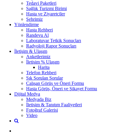
Tedavi Paketleri
Sağlık Turizmi Birimi
Hasta ve Ziyaretçiler
Şehrimiz
Yönlendirme
Hasta Rehberi
Randevu Al
Laboratuvar Tetkik Sonuçları
Radyoloji Rapor Sonuçları
İletişim & Ulaşım
Anketlerimiz
İletişim % Ulaşım
Harita
Telefon Rehberi
Sık Sorulan Sorular
Çalışan Görüş ve Öneri Formu
Hasta Görüş, Öneri ve Şikayet Formu
Dijital Medya
Medyada Biz
İletişim & Tanıtım Faaliyetleri
Fotoğraf Galerisi
Video