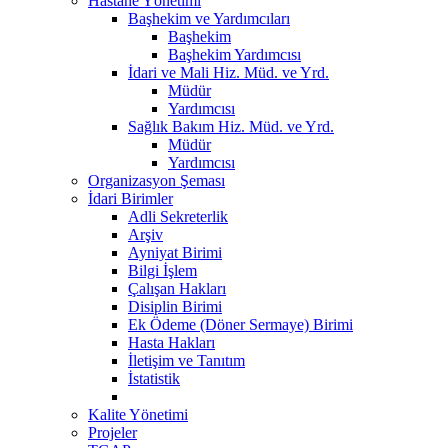
Hastane Yönetimi
Başhekim ve Yardımcıları
Başhekim
Başhekim Yardımcısı
İdari ve Mali Hiz. Müd. ve Yrd.
Müdür
Yardımcısı
Sağlık Bakım Hiz. Müd. ve Yrd.
Müdür
Yardımcısı
Organizasyon Şeması
İdari Birimler
Adli Sekreterlik
Arşiv
Ayniyat Birimi
Bilgi İşlem
Çalışan Hakları
Disiplin Birimi
Ek Ödeme (Döner Sermaye) Birimi
Hasta Hakları
İletişim ve Tanıtım
İstatistik
Kalite Yönetimi
Projeler