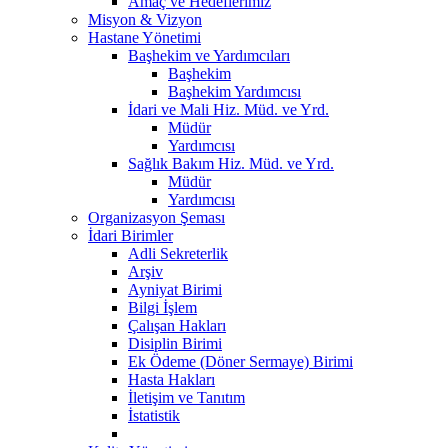
Amaç ve Hedeflerimiz
Misyon & Vizyon
Hastane Yönetimi
Başhekim ve Yardımcıları
Başhekim
Başhekim Yardımcısı
İdari ve Mali Hiz. Müd. ve Yrd.
Müdür
Yardımcısı
Sağlık Bakım Hiz. Müd. ve Yrd.
Müdür
Yardımcısı
Organizasyon Şeması
İdari Birimler
Adli Sekreterlik
Arşiv
Ayniyat Birimi
Bilgi İşlem
Çalışan Hakları
Disiplin Birimi
Ek Ödeme (Döner Sermaye) Birimi
Hasta Hakları
İletişim ve Tanıtım
İstatistik