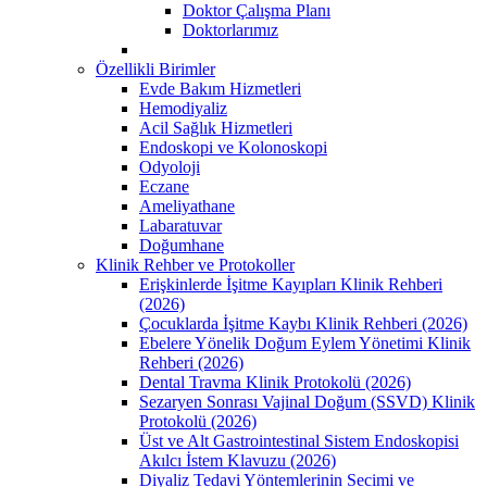
Doktor Çalışma Planı
Doktorlarımız
Özellikli Birimler
Evde Bakım Hizmetleri
Hemodiyaliz
Acil Sağlık Hizmetleri
Endoskopi ve Kolonoskopi
Odyoloji
Eczane
Ameliyathane
Labaratuvar
Doğumhane
Klinik Rehber ve Protokoller
Erişkinlerde İşitme Kayıpları Klinik Rehberi
(2026)
Çocuklarda İşitme Kaybı Klinik Rehberi (2026)
Ebelere Yönelik Doğum Eylem Yönetimi Klinik
Rehberi (2026)
Dental Travma Klinik Protokolü (2026)
Sezaryen Sonrası Vajinal Doğum (SSVD) Klinik
Protokolü (2026)
Üst ve Alt Gastrointestinal Sistem Endoskopisi
Akılcı İstem Klavuzu (2026)
Diyaliz Tedavi Yöntemlerinin Secimi ve