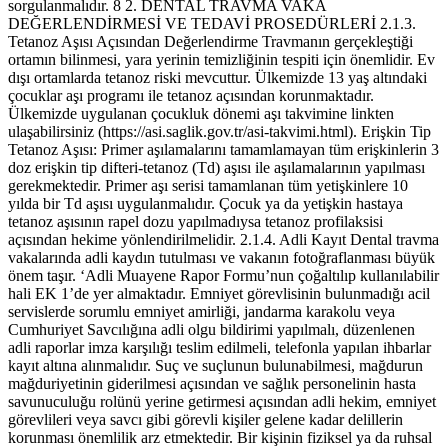
lanan çocukluk dönemi aşı takvimine linkten ulaşabilirsiniz (https://asi.saglik.gov.tr/asi-takvimi.html). Erişkin Tip Tetanoz Aşısı: Primer aşılamalarını tamamlamayan tüm erişkinlerin 3 doz erişkin tip difteri-tetanoz (Td) aşısı ile aşılamalarının yapılması gerekmektedir. Primer aşı serisi tamamlanan tüm yetişkinlere 10 yılda bir Td aşısı uygulanmalıdır. Çocuk ya da yetişkin hastaya tetanoz aşısının rapel dozu yapılmadıysa tetanoz profilaksisi açısından hekime yönlendirilmelidir. 2.1.4. Adli Kayıt Dental travma vakalarında adli kaydın tutulması ve vakanın fotoğraflanması büyük önem taşır. ‘Adli Muayene Rapor Formu’nun çoğaltılıp kullanılabilir hali EK 1’de yer almaktadır. Emniyet görevlisinin bulunmadığı acil servislerde sorumlu emniyet amirliği, jandarma karakolu veya Cumhuriyet Savcılığına adli olgu bildirimi yapılmalı, düzenlenen adli raporlar imza karşılığı teslim edilmeli, telefonla yapılan ihbarlar kayıt altına alınmalıdır. Suç ve suçlunun bulunabilmesi, mağdurun mağduriyetinin giderilmesi açısından ve sağlık personelinin hasta savunuculuğu rolünü yerine getirmesi açısından adli hekim, emniyet görevlileri veya savcı gibi görevli kişiler gelene kadar delillerin korunması önemlilik arz etmektedir. Bir kişinin fiziksel ya da ruhsal olarak hasta diyebileceğimiz bir duruma gelmesinde başka kişi veya kişilerin kasıt, ihmal, tedbirsizlik veya dikkatsizliğinin etken olması adli vaka olarak değerlendirilmelidir. Bu tanım eşliğinde karşılaşılan adli vakalar şunlardır: Bir başkasının kasıtlı, tedbirsiz, dikkatsiz davranışı sonucu meydana gelen tüm yaralanmalar (Örneğin; paspasın sıkılmadan zeminin silinmesi sonucu oradan geçen bir kişinin düşerek yaralanması, sedye korkuluğunun kaldırılmaması sonucu hastanın sedyeden düşmesi vb.); Kişinin bir başkası tarafından darp edilmesi (aile bireyleri dahil); kesici, kesici-delici, ezici alet yaralanmaları; patlayıcı madde ve ateşli silah yaralanmaları (molotof, av tüfeği vb.); trafik kazaları; düşmeler; iş kazaları; zehirlenmeler (gıda dahil); intoksikasyon şüphesi olan vakalar (kullanılan ilaçların doz aşımları dahil); yasa dışı madde kullanımı (ekstazi, bonzai, eroin vb.); öz kıyım (intihar); yanıklar; elektrik ve yıldırım çarpmaları; vücuda herhangi bir yolla yabancı madde girmesi (şişe, bardak, tığ, iğne vb.); her türlü şüpheli ölümler; insan hakları ihlali, işkence iddiaları; cinsel saldırı olguları; gözaltı ve cezaevinde meydana gelen yaralanmalar; hayvan ısırıkları, tırmalamaları, sokmaları (kedi, köpek, arı, ayı, yılan, akrep vb.); mekanik asfiksi olguları (suda boğulma, ası, elle veya iple boğma); alt ve üst soyun ihmal ve suistimali. 9 2. DENTAL TRAVMA VAKA DEĞERLENDİRMESİ VE TEDAVİ PROSEDÜRLERİ 2.1.5. İstismar Şüphesinin Değerlendirilmesi Diş yaralanmalarında çocuk hastada istismar şüphesi durumunda mutlaka yetkili mercilere bildirim yapılmalıdır. Bu durumda Türk Ceza Kanunu Madde 280 (sağlık mesleği mensuplarının suçu bildirmemesi) geçerlidir. Buna göre görevini yaptığı sırada bir suçun işlendiği yönünde bir belirti ile karşılaşmasına rağmen durumu yetkili makamlara bildirmeyen veya bu hususta gecikme gösteren sağlık mesleği mensubu, bir yıla kadar hapis cezası ile cezalandırılır. Çocuk koruma kanunu; 3. maddesi ile bedensel, zihinsel, ahlaki, sosyal ve duygusal gelişimi ile kişisel güvenliği tehlikede olan, ihmal veya istismar edilen çocukları “korunma ihtiyacı olan çocuk” olarak kabul etmekte; 6. maddesi ile de adli ve idari mercilere, kolluk görevlilerine, sağlık ve eğitim kuruluşlarına ve sivil toplum kuruluşlarına, korunma ihtiyacı olan çocuğu Aile, Çalışma ve Sosyal Hizmetler İl Müdürlüklerine bildirim yükümlülüğü getirmektedir. Çocuk istismarı şüphesinde ‘istismar bildirim tutanağı’ tutulmalı ve Şekil 1’de görülen bildirim yollarından en uygun olanı seçilerek bildirimde bulunmalıdır. İstismar bildirim tutanağının çoğaltılabilir şekli EK 2’de yer almaktadır. Şartlara göre, 112 Acil Çağrı Merkezinden Polis ve Jandarmaya, Alo 183 Kadın, Çocuk ve Sosyal Hizmet Danışma Hattı, en yakın Polis Merkezine veya Cumhuriyet Savcılığı’na bildirimde bulunulması gerekir. Mesai saatleri dışında ise ve savcılığa ulaşımı güçse kendi oturduğu semtin bağlı bulunduğu karakola başvurularak suç duyurusunda bulunulmalıdır. Ayrıca Çocuk İzlem Merkezi’ne (ÇİM) bildirimde bulunulabilir. ÇİM listesine linkten ulaşılabilirsiniz (https://khgmsaglikhizmetleridb.saglik.gov.tr/TR,43119/cocuk-izlemmerkezi-cim-listesi.html). Cumhuriyet Başsavcılığı Aile ve Sosyal Hizmetler Bakanlığı Kolluk Kuvveti Polis 112 İl Müdürlükleri 183 Jandarma 112 ÇİM (Çocuk İzleme Merkezi) Çocuk İstismarı Şüphesinde Bildirim Yolları Şekil 1. Çocuk İstismarı Şüphesinde Bildirim Yolları 10 2. DENTAL TRAVMA VAKA DEĞERLENDİRMESİ VE TEDAVİ PROSEDÜRLERİ 2.2. Ekstraoral ve İntraoral Yumuşak Doku Muayenesi Hasta hikayesinde de bahsedildiği gibi yaralanma sonrası ekstraoral dokular dikkatle incelenmelidir. Bu değerlendirilmeden önce ağız dışında ve içinde pıhtı ya da hemoraji varsa temizlenmeli, kanama steril bir tamponla kontrol altına alındıktan sonra değerlendirmeye geçilmelidir. Yüz, çene, alın ve kafa derisinin yaralanmaları tespit edilmeli ve bunların derinliği, yeri ve hayati yapılara yakınlığı belirlenmelidir. Yumuşak doku travmasının yeri, ilişkili sert doku yaralanmalarının bir göstergesi olabileceği unutulmalıdır. Kondiler kırığı ekarte etmek için temporomandibular eklemin palpasyonu ve çene hareket aralığının muayenesi yapılmalıdır. Çene simfiz bölgesine alınan darbeler simfiz veya kondil kırıklarıyla ilişkilendirilebilir. Bu sebeple çene ucunda ciltte laserasyon varlığında bu durum mutlaka değerlendirilmelidir. Ağız mukozası, diş eti, dudaklar, dil, ağız tabanı ve yanak bölgesinde meydana gelen yaralanmalar ayrıntılı bir şekilde incelenmelidir. Bu tür yaralanmalar, yabancı cisimler ve doku içine gömülü dişler veya diş parçaları açısından dikkatlice değerlendirilmelidir. Kapsamlı bir muayeneye başlamadan önce, ağız boşluğunun pıhtılardan ve debristen temizlenmesi ve aktif kanamanın kontrol altına alınması gerekliliği unutulmamalıdır. Oral mukoza veya gingival dokulardaki kanama, şişlik ve laserasyonlar kaydedilmeli; bunlara dikiş gerekip gerekmediği değerlendirilmelidir. Diş eti laserasyonları genellikle dişlerin deplasmanının bir göstergesi olarak değerlendirilirken, lasere olmamış marjinal diş etinden gelen kanama genellikle periodontal ligament hasarı veya mandibular kırıkla ilişkilidir. Bu aşamada, tüm dişlerin durumu dikkatle değerlendirilmelidir. Olay yerinde bulunamayan eksik dişler veya diş parçalarının yumuşak dokulara, burun boşluğuna, maksiller sinüse ya da sindirim veya solunum sistemine aspire edildiği, yutulduğu veya yer değiştirdiği ihtimali göz önünde bulundurulmalıdır. Bu olasılıklardan şüphe edilmesi halinde baş-boyun, göğüs ve karın bölgesinin radyografik muayenesi yapılmalıdır. Böylece, bu dokularda veya organlarda diş ya da diş parçalarının varlığı ekarte edilebilir ve potansiyel komplikasyonlar önlenebilir. Yumuşak doku içerisinde yabancı cisimden şüphelenildiğinde; genellikle şüphelenilen yumuşak doku alanı ile dişler arasına yerleştirilecek bir intra-oral filmin kısa süreli olarak ışınlanması (%25) yeterli olmaktadır. Ayrıca çok kısa süreli olarak ışınlanmış lateral ekstaoral filmler de kullanılabilir. Alveolar kemik üzerindeki mukoza bütünlünü bozarak perforasyon meydana getiren kırıklar genellikle belirgindir ve inspeksiyon ile kolaylıkla tespit edilebilir. Palpasyonda, alveolar kırık segmentlerinin hareketliliği, krepitasyon varlığı; üstteki mukozada leserasyon veya hasar meydana getirmese de altta yatan kemik hasarını işaret eder. Belirgin maloklüzyon, basamak deformiteleri, palpasyonda ağrı, kırık segmentin hareketliliği, gingival sulkusda kanama, yapışık mukoza üzerinde dikey laserasyon ve ağız tabanında submukozal ekimoz çene kırığı varlığını düşündürmelidir. Çene kemiklerini ilgilendiren kırıkların da eşlik ettiği durumlarda cerrahi konsültasyon gereklidir. Ekstraoral muayenede eski yaralanmalara ait skar dokuları da kaydedilmelidir. Dentoalveoler yaralanmanın hemen sonrasında tüm vakalarda radyografik muayenenin yapılması gereklidir. Travma hastasının muayenesi için gerekli olan radyografilerin tespiti, alınan anamnez 11 2. DENTAL TRAVMA VAKA DEĞERLENDİRMESİ VE TEDAVİ PROSEDÜRLERİ ve klinik muayene neticesinde hekim tarafından vakaya özgü olarak yapılmalıdır. Radyasyona maruz bırakma riski ile radyografik muayeneden elde edilecek bilgilerin değeri kıyaslanarak karar verilmelidir. 2.2.1. Fotoğraf Kayıtları Dental travma vakalarında yüzdeki ve ağız içindeki yumuşak ve sert dokulardaki hasarın tedavi edilmeden önce fotoğraflar çekilerek kayıt altına alınması önemlidir. Özellikle vakanın yargıya taşınması durumunda bu kayıtlar delil olarak kullanılabilecektir. Ayrıca tedavi sonrası prognozun ve iyileşmenin takibi açısından da fotoğraf kayıtları çok kıymetli bilgi içerir. Hastalardan yazılı onamı alınırken fotoğraf kayıtları konusunda da bilgi verilmelidir. Bu konu 6698 sayılı Kişisel Verilerin Korunma Kanunu (KVKK) kapsamına girmektedir. KVKK hükümleri kapsamında “Kişisel Sağlık Verilerinin İşlenmesi ve Mahremiyetinin Sağlanması Hakkında Yönetmelik” 7. maddesi, kişisel sağlık verilerinin işlenmesi hakkındadır ve buna göre; 1. Kişisel sağlık verileri; kamu sağlığının korunması, koruyucu hekimlik, tıbbî teşhis, tedavi ve bakım hizmetlerinin yürütülmesi, sağlık hizmetleri ile finansmanının planlanması ve yönetimi amacıyla, sır saklama yükümlülüğü altında bulunan kişiler veya yetkili kurum ve kuruluşlar tarafından ilgilinin açık rızası aranmaksızın işlenebilir. 2. Kişisel sağlık verilerinin, ilk fıkrada sayılan amaçlar dışında anonim hale getirilmeden işlenmesi için ilgili kişiye ait verilerin işlenme gerekçesi ile ilgili olarak ayrıntılı bir şekilde bilgilendirilmesi, yazılı rızasının alınması ve bu rızanın muhafaza edilmesi gerekir. 3. İlgili kişi, aksi yönde bir hukukî düzenleme veya yargı kararı bulunmaması halinde verilerinin işlenmesi ve aktarılması için vermiş olduğu rıza