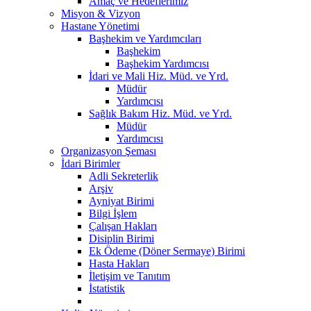
Amaç ve Hedeflerimiz
Misyon & Vizyon
Hastane Yönetimi
Başhekim ve Yardımcıları
Başhekim
Başhekim Yardımcısı
İdari ve Mali Hiz. Müd. ve Yrd.
Müdür
Yardımcısı
Sağlık Bakım Hiz. Müd. ve Yrd.
Müdür
Yardımcısı
Organizasyon Şeması
İdari Birimler
Adli Sekreterlik
Arşiv
Ayniyat Birimi
Bilgi İşlem
Çalışan Hakları
Disiplin Birimi
Ek Ödeme (Döner Sermaye) Birimi
Hasta Hakları
İletişim ve Tanıtım
İstatistik