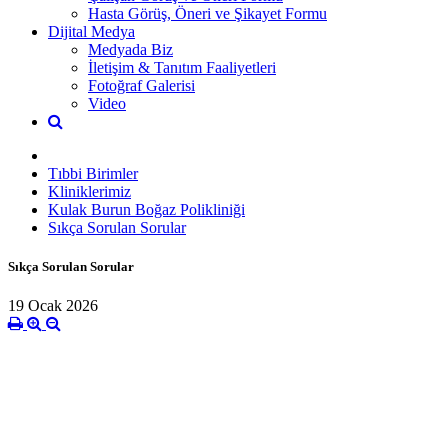
Hasta Görüş, Öneri ve Şikayet Formu
Dijital Medya
Medyada Biz
İletişim & Tanıtım Faaliyetleri
Fotoğraf Galerisi
Video
Tıbbi Birimler
Kliniklerimiz
Kulak Burun Boğaz Polikliniği
Sıkça Sorulan Sorular
Sıkça Sorulan Sorular
19 Ocak 2026