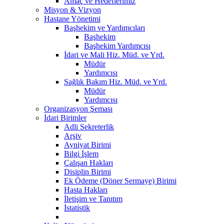
Amaç ve Hedeflerimiz
Misyon & Vizyon
Hastane Yönetimi
Başhekim ve Yardımcıları
Başhekim
Başhekim Yardımcısı
İdari ve Mali Hiz. Müd. ve Yrd.
Müdür
Yardımcısı
Sağlık Bakım Hiz. Müd. ve Yrd.
Müdür
Yardımcısı
Organizasyon Şeması
İdari Birimler
Adli Sekreterlik
Arşiv
Ayniyat Birimi
Bilgi İşlem
Çalışan Hakları
Disiplin Birimi
Ek Ödeme (Döner Sermaye) Birimi
Hasta Hakları
İletişim ve Tanıtım
İstatistik