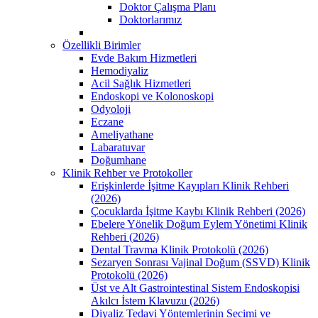
Doktor Çalışma Planı
Doktorlarımız
Özellikli Birimler
Evde Bakım Hizmetleri
Hemodiyaliz
Acil Sağlık Hizmetleri
Endoskopi ve Kolonoskopi
Odyoloji
Eczane
Ameliyathane
Labaratuvar
Doğumhane
Klinik Rehber ve Protokoller
Erişkinlerde İşitme Kayıpları Klinik Rehberi
(2026)
Çocuklarda İşitme Kaybı Klinik Rehberi (2026)
Ebelere Yönelik Doğum Eylem Yönetimi Klinik
Rehberi (2026)
Dental Travma Klinik Protokolü (2026)
Sezaryen Sonrası Vajinal Doğum (SSVD) Klinik
Protokolü (2026)
Üst ve Alt Gastrointestinal Sistem Endoskopisi
Akılcı İstem Klavuzu (2026)
Diyaliz Tedavi Yöntemlerinin Secimi ve