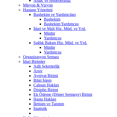
Amaç ve Hedeflerimiz
Misyon & Vizyon
Hastane Yönetimi
Başhekim ve Yardımcıları
Başhekim
Başhekim Yardımcısı
İdari ve Mali Hiz. Müd. ve Yrd.
Müdür
Yardımcısı
Sağlık Bakım Hiz. Müd. ve Yrd.
Müdür
Yardımcısı
Organizasyon Şeması
İdari Birimler
Adli Sekreterlik
Arşiv
Ayniyat Birimi
Bilgi İşlem
Çalışan Hakları
Disiplin Birimi
Ek Ödeme (Döner Sermaye) Birimi
Hasta Hakları
İletişim ve Tanıtım
İstatistik