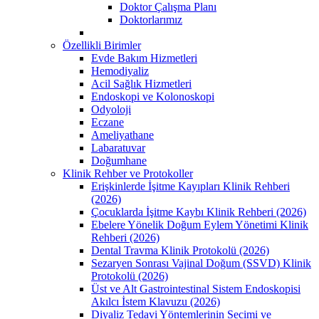
Doktor Çalışma Planı
Doktorlarımız
Özellikli Birimler
Evde Bakım Hizmetleri
Hemodiyaliz
Acil Sağlık Hizmetleri
Endoskopi ve Kolonoskopi
Odyoloji
Eczane
Ameliyathane
Labaratuvar
Doğumhane
Klinik Rehber ve Protokoller
Erişkinlerde İşitme Kayıpları Klinik Rehberi
(2026)
Çocuklarda İşitme Kaybı Klinik Rehberi (2026)
Ebelere Yönelik Doğum Eylem Yönetimi Klinik
Rehberi (2026)
Dental Travma Klinik Protokolü (2026)
Sezaryen Sonrası Vajinal Doğum (SSVD) Klinik
Protokolü (2026)
Üst ve Alt Gastrointestinal Sistem Endoskopisi
Akılcı İstem Klavuzu (2026)
Diyaliz Tedavi Yöntemlerinin Secimi ve