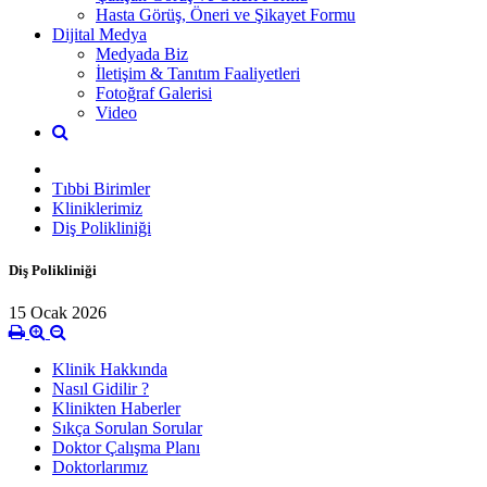
Hasta Görüş, Öneri ve Şikayet Formu
Dijital Medya
Medyada Biz
İletişim & Tanıtım Faaliyetleri
Fotoğraf Galerisi
Video
Tıbbi Birimler
Kliniklerimiz
Diş Polikliniği
Diş Polikliniği
15 Ocak 2026
Klinik Hakkında
Nasıl Gidilir ?
Klinikten Haberler
Sıkça Sorulan Sorular
Doktor Çalışma Planı
Doktorlarımız