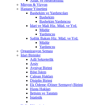
Amaç ve Hedeflerimiz
Misyon & Vizyon
Hastane Yönetimi
Başhekim ve Yardımcıları
Başhekim
Başhekim Yardımcısı
İdari ve Mali Hiz. Müd. ve Yrd.
Müdür
Yardımcısı
Sağlık Bakım Hiz. Müd. ve Yrd.
Müdür
Yardımcısı
Organizasyon Şeması
İdari Birimler
Adli Sekreterlik
Arşiv
Ayniyat Birimi
Bilgi İşlem
Çalışan Hakları
Disiplin Birimi
Ek Ödeme (Döner Sermaye) Birimi
Hasta Hakları
İletişim ve Tanıtım
İstatistik