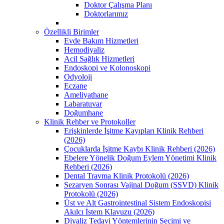
Doktor Çalışma Planı
Doktorlarımız
Özellikli Birimler
Evde Bakım Hizmetleri
Hemodiyaliz
Acil Sağlık Hizmetleri
Endoskopi ve Kolonoskopi
Odyoloji
Eczane
Ameliyathane
Labaratuvar
Doğumhane
Klinik Rehber ve Protokoller
Erişkinlerde İşitme Kayıpları Klinik Rehberi
(2026)
Çocuklarda İşitme Kaybı Klinik Rehberi (2026)
Ebelere Yönelik Doğum Eylem Yönetimi Klinik
Rehberi (2026)
Dental Travma Klinik Protokolü (2026)
Sezaryen Sonrası Vajinal Doğum (SSVD) Klinik
Protokolü (2026)
Üst ve Alt Gastrointestinal Sistem Endoskopisi
Akılcı İstem Klavuzu (2026)
Diyaliz Tedavi Yöntemlerinin Secimi ve