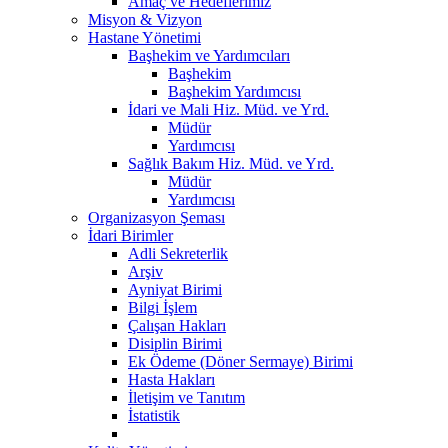
Amaç ve Hedeflerimiz
Misyon & Vizyon
Hastane Yönetimi
Başhekim ve Yardımcıları
Başhekim
Başhekim Yardımcısı
İdari ve Mali Hiz. Müd. ve Yrd.
Müdür
Yardımcısı
Sağlık Bakım Hiz. Müd. ve Yrd.
Müdür
Yardımcısı
Organizasyon Şeması
İdari Birimler
Adli Sekreterlik
Arşiv
Ayniyat Birimi
Bilgi İşlem
Çalışan Hakları
Disiplin Birimi
Ek Ödeme (Döner Sermaye) Birimi
Hasta Hakları
İletişim ve Tanıtım
İstatistik