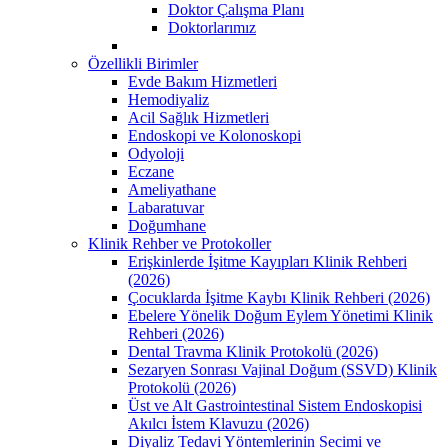
Doktor Çalışma Planı
Doktorlarımız
Özellikli Birimler
Evde Bakım Hizmetleri
Hemodiyaliz
Acil Sağlık Hizmetleri
Endoskopi ve Kolonoskopi
Odyoloji
Eczane
Ameliyathane
Labaratuvar
Doğumhane
Klinik Rehber ve Protokoller
Erişkinlerde İşitme Kayıpları Klinik Rehberi
(2026)
Çocuklarda İşitme Kaybı Klinik Rehberi (2026)
Ebelere Yönelik Doğum Eylem Yönetimi Klinik
Rehberi (2026)
Dental Travma Klinik Protokolü (2026)
Sezaryen Sonrası Vajinal Doğum (SSVD) Klinik
Protokolü (2026)
Üst ve Alt Gastrointestinal Sistem Endoskopisi
Akılcı İstem Klavuzu (2026)
Diyaliz Tedavi Yöntemlerinin Secimi ve