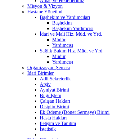
Amaç ve Hedeflerimiz
Misyon & Vizyon
Hastane Yönetimi
Başhekim ve Yardımcıları
Başhekim
Başhekim Yardımcısı
İdari ve Mali Hiz. Müd. ve Yrd.
Müdür
Yardımcısı
Sağlık Bakım Hiz. Müd. ve Yrd.
Müdür
Yardımcısı
Organizasyon Şeması
İdari Birimler
Adli Sekreterlik
Arşiv
Ayniyat Birimi
Bilgi İşlem
Çalışan Hakları
Disiplin Birimi
Ek Ödeme (Döner Sermaye) Birimi
Hasta Hakları
İletişim ve Tanıtım
İstatistik