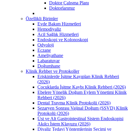
Doktor Çalışma Planı
Doktorlarımız
Özellikli Birimler
Evde Bakım Hizmetleri
Hemodiyaliz
Acil Sağlık Hizmetleri
Endoskopi ve Kolonoskopi
Odyoloji
Eczane
Ameliyathane
Labaratuvar
Doğumhane
Klinik Rehber ve Protokoller
Erişkinlerde İşitme Kayıpları Klinik Rehberi
(2026)
Çocuklarda İşitme Kaybı Klinik Rehberi (2026)
Ebelere Yönelik Doğum Eylem Yönetimi Klinik
Rehberi (2026)
Dental Travma Klinik Protokolü (2026)
Sezaryen Sonrası Vajinal Doğum (SSVD) Klinik
Protokolü (2026)
Üst ve Alt Gastrointestinal Sistem Endoskopisi
Akılcı İstem Klavuzu (2026)
Diyaliz Tedavi Yöntemlerinin Secimi ve