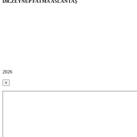
DR.ZEYNEP FATMA ASLANTAŞ
2026
×