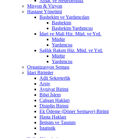
Amaç ve Hedeflerimiz
Misyon & Vizyon
Hastane Yönetimi
Başhekim ve Yardımcıları
Başhekim
Başhekim Yardımcısı
İdari ve Mali Hiz. Müd. ve Yrd.
Müdür
Yardımcısı
Sağlık Bakım Hiz. Müd. ve Yrd.
Müdür
Yardımcısı
Organizasyon Şeması
İdari Birimler
Adli Sekreterlik
Arşiv
Ayniyat Birimi
Bilgi İşlem
Çalışan Hakları
Disiplin Birimi
Ek Ödeme (Döner Sermaye) Birimi
Hasta Hakları
İletişim ve Tanıtım
İstatistik